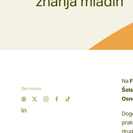
znanja mladih
Na
F
Deli novico
Šols
Osn
Dogo
prak
drug