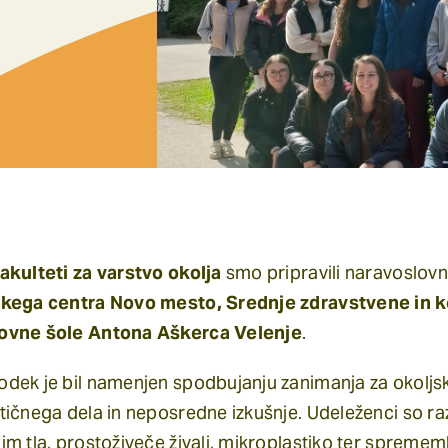
akulteti za varstvo okolja
smo pripravili naravoslov
kega centra Novo mesto, Srednje zdravstvene in 
ovne šole Antona Aškerca Velenje
.
dek je bil namenjen spodbujanju zanimanja za okoljs
tičnega dela in neposredne izkušnje. Udeleženci so ra
im tla, prostoživeče živali, mikroplastiko ter spremem