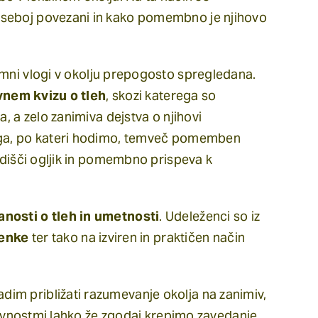
 seboj povezani in kako pomembno je njihovo
izjemni vlogi v okolju prepogosto spregledana.
vnem kvizu o tleh
, skozi katerega so
a, a zelo zanimiva dejstva o njihovi
laga, po kateri hodimo, temveč pomemben
ladišči ogljik in pomembno prispeva k
nosti o tleh in umetnosti
. Udeleženci so iz
enke
ter tako na izviren in praktičen način
im približati razumevanje okolja na zanimiv,
ktivnostmi lahko že zgodaj krepimo zavedanje