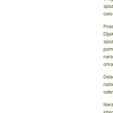
spoz
celo
Pose
Dija
spoz
pome
nara
ohra
Dela
razl
odkri
Nara
inte