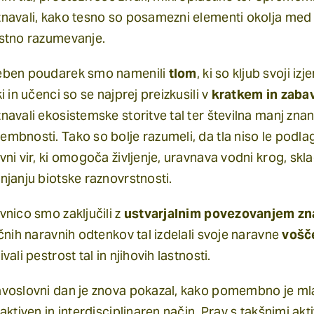
navali, kako tesno so posamezni elementi okolja med
stno razumevanje.
ben poudarek smo namenili
tlom
, ki so kljub svoji 
ki in učenci so se najprej preizkusili v
kratkem in zaba
navali ekosistemske storitve tal ter številna manj znan
mbnosti. Tako so bolje razumeli, da tla niso le pod
vni vir, ki omogoča življenje, uravnava vodni krog, sk
njanju biotske raznovrstnosti.
vnico smo zaključili z
ustvarjalnim povezovanjem zna
ičnih naravnih odtenkov tal izdelali svoje naravne
vošč
vali pestrost tal in njihovih lastnosti.
voslovni dan je znova pokazal, kako pomembno je mlad
raktiven in interdisciplinaren način. Prav s takšnimi a