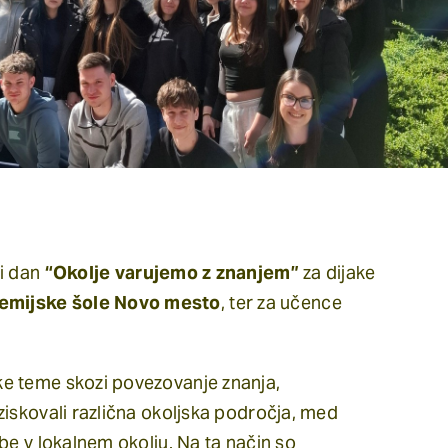
ni dan
“Okolje varujemo z znanjem”
za dijake
kemijske šole Novo mesto
, ter za učence
ke teme skozi povezovanje znanja,
ziskovali različna okoljska področja, med
be v lokalnem okolju. Na ta način so