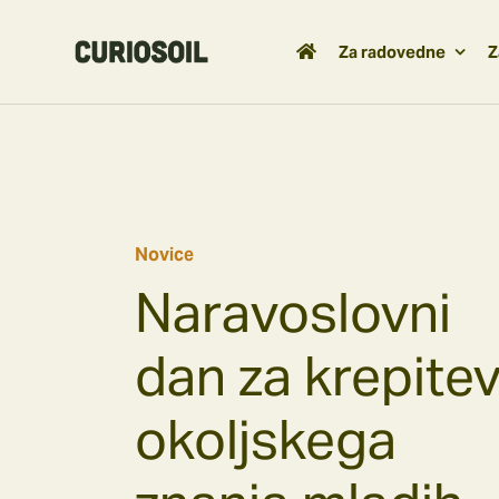
Skip
to
Za radovedne
Z
content
Novice
Naravoslovni
dan za krepite
okoljskega