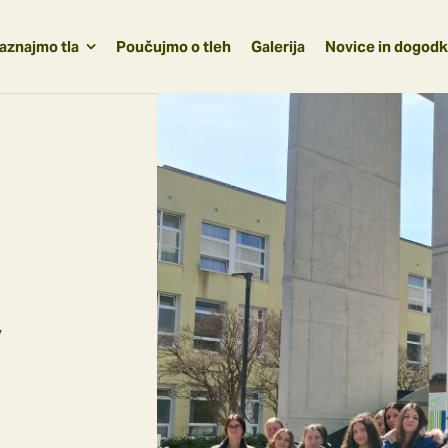
aznajmo tla
Poučujmo o tleh
Galerija
Novice in dogodk
v