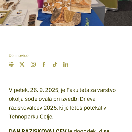
O projektu
Kontakt
Deli novico
V petek, 26. 9. 2025, je
Fakulteta za varstvo
okolja
sodelovala pri izvedbi Dneva
raziskovalcev 2025, ki je letos potekal v
Tehnoparku Celje
.
DAN RAZISKOVALCEV
je dogodek, ki se