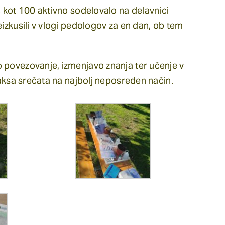
č kot 100 aktivno sodelovalo na delavnici
eizkusili v vlogi pedologov za en dan, ob tem
 povezovanje, izmenjavo znanja ter učenje v
raksa srečata na najbolj neposreden način.