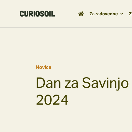
Skip
to
Za radovedne
Z
content
Novice
Dan za Savinjo
2024