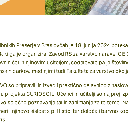
ibnikih Preserje v Braslovčah je 18. junija 2024 pote
4
, ki ga je organiziral
Zavod RS za varstvo narave
, OE 
vnih šol in njihovim učiteljem, sodelovalo pa je števil
inskih parkov, med njimi tudi
Fakulteta za varstvo okolj
VO so pripravili in izvedli praktično delavnico z nasl
ru projekta
CURIOSOIL
. Učenci in učitelji so najprej i
ovo splošno poznavanje tal in zanimanje za to temo. Na
 merili njihovo kislost s pH lističi ter določali barvno
ts
.