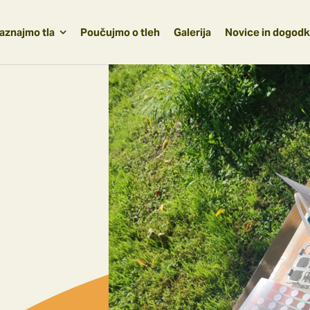
aznajmo tla
Poučujmo o tleh
Galerija
Novice in dogodk