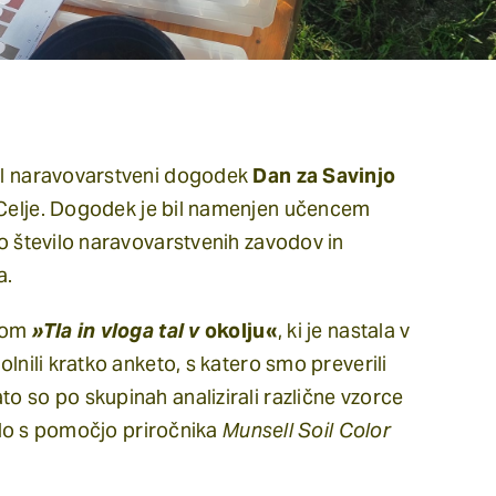
kal naravovarstveni dogodek
Dan za Savinjo
Celje. Dogodek je bil namenjen učencem
no število naravovarstvenih zavodov in
a
.
ovom
»Tla in vloga tal v
okolju«
, ki je nastala v
zpolnili kratko anketo, s katero smo preverili
to so po skupinah analizirali različne vzorce
 kodo s pomočjo priročnika
Munsell Soil Color