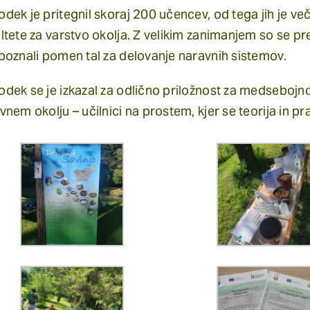
dek je pritegnil skoraj 200 učencev, od tega jih je ve
ltete za varstvo okolja. Z velikim zanimanjem so se pr
poznali pomen tal za delovanje naravnih sistemov.
dek se je izkazal za odlično priložnost za medsebojno
vnem okolju – učilnici na prostem, kjer se teorija in p