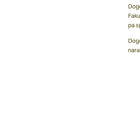
Dogo
Faku
pa s
Dogo
nara