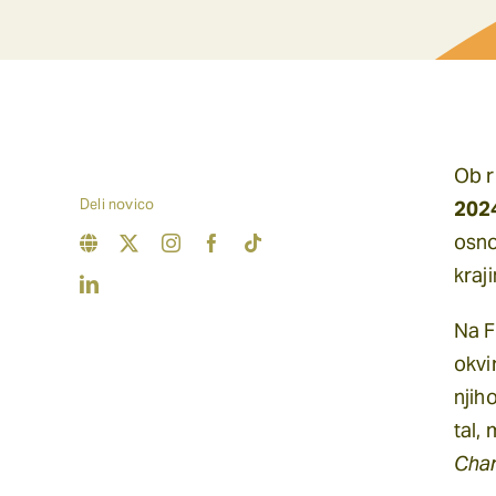
Ob r
Deli novico
202
osno
kraj
Na F
okvi
njih
tal,
Char